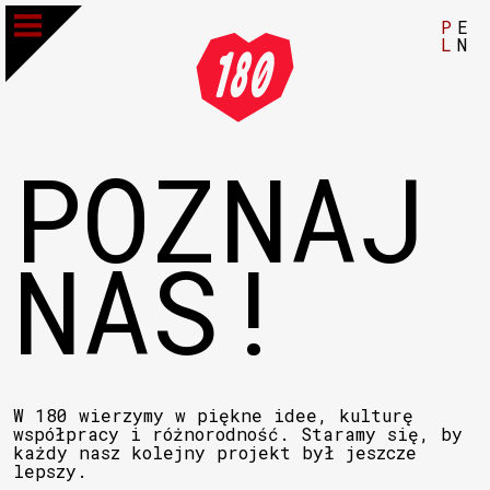
P
E
L
N
POZNAJ
NAS!
W 180 wierzymy w piękne idee, kulturę
współpracy i różnorodność. Staramy się, by
każdy nasz kolejny projekt był jeszcze
lepszy.