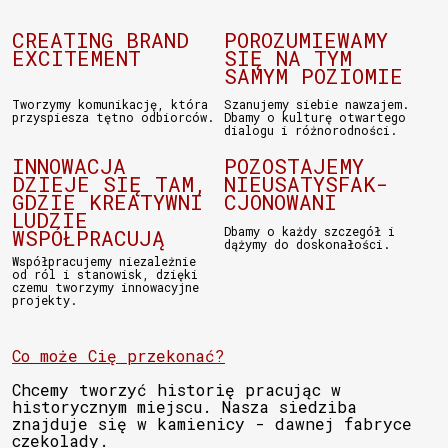
CREATING BRAND
POROZUMIEWAMY
EXCITEMENT
SIĘ NA TYM
SAMYM POZIOMIE
Tworzymy komunikację, która
Szanujemy siebie nawzajem.
przyspiesza tętno odbiorców.
Dbamy o kulturę otwartego
dialogu i różnorodności.
INNOWACJA
POZOSTAJEMY
DZIEJE SIĘ TAM,
NIEUSATYSFAK-
GDZIE KREATYWNI
CJONOWANI
LUDZIE
Dbamy o każdy szczegół i
WSPÓŁPRACUJĄ
dążymy do doskonałości.
Współpracujemy niezależnie
od ról i stanowisk, dzięki
czemu tworzymy innowacyjne
projekty.
Co może Cię przekonać?
Chcemy tworzyć historię pracując w
historycznym miejscu. Nasza siedziba
znajduje się w kamienicy - dawnej fabryce
czekolady.