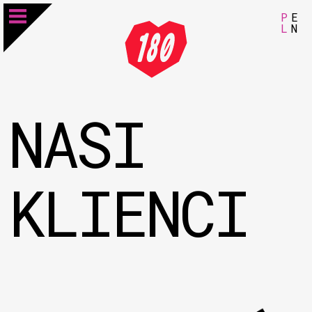
P
E
L
N
NASI
KLIENCI