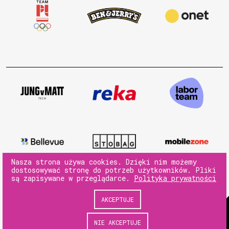
Nasza strona używa cookies. Dzięki nim możemy
dostosowywać stronę do potrzeb użytkowników. Pliki
są zapisywane w przeglądarce.
Polityka prywatności
AKCEPTUJE
© 180heartbeats sp. z o.o.
NIE AKCEPTUJE