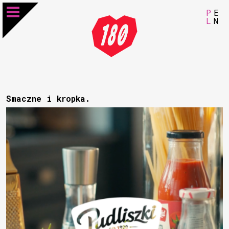
P
E
L
N
Smaczne i kropka.