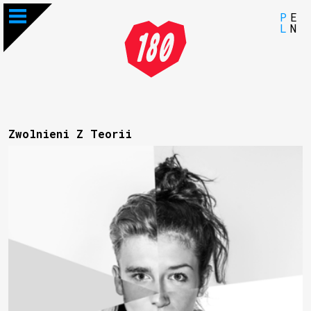
P
E
L
N
Zwolnieni Z Teorii