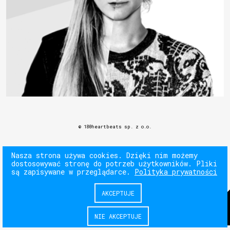
© 180heartbeats sp. z o.o.
Nasza strona używa cookies. Dzięki nim możemy
dostosowywać stronę do potrzeb użytkowników. Pliki
są zapisywane w przeglądarce.
Polityka prywatności
AKCEPTUJE
NIE AKCEPTUJE