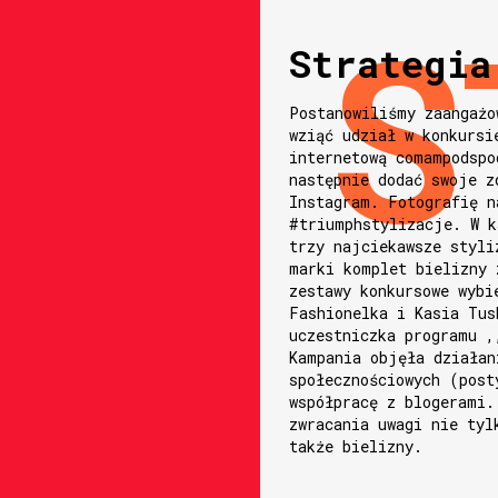
Strategia
Postanowiliśmy zaangażo
wziąć udział w konkursi
internetową comampodspo
następnie dodać swoje z
Instagram. Fotografię n
#triumphstylizacje. W k
trzy najciekawsze styli
marki komplet bielizny 
zestawy konkursowe wybi
Fashionelka i Kasia Tus
uczestniczka programu ,
Kampania objęła działan
społecznościowych (post
współpracę z blogerami.
zwracania uwagi nie tyl
także bielizny.