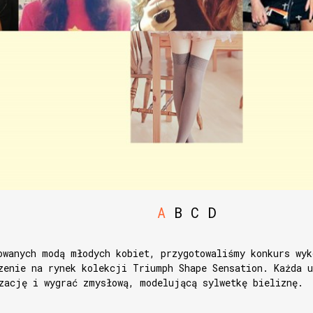
A
B
C
D
owanych modą młodych kobiet, przygotowaliśmy konkurs wyk
zenie na rynek kolekcji Triumph Shape Sensation. Każda u
zację i wygrać zmysłową, modelującą sylwetkę bieliznę.