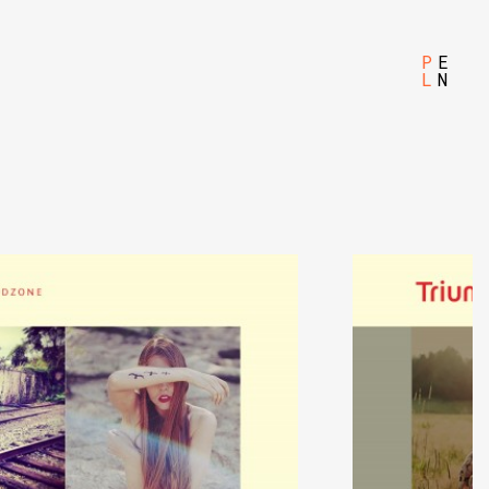
P
E
L
N