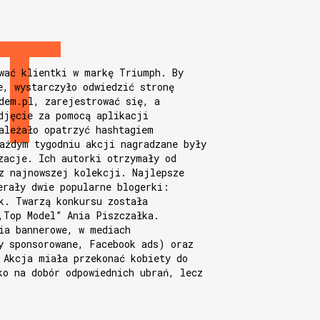
wać klientki w markę Triumph. By
e, wystarczyło odwiedzić stronę
dem.pl, zarejestrować się, a
djęcie za pomocą aplikacji
ależało opatrzyć hashtagiem
ażdym tygodniu akcji nagradzane były
zacje. Ich autorki otrzymały od
z najnowszej kolekcji. Najlepsze
erały dwie popularne blogerki:
k. Twarzą konkursu została
,Top Model” Ania Piszczałka.
ia bannerowe, w mediach
y sponsorowane, Facebook ads) oraz
 Akcja miała przekonać kobiety do
ko na dobór odpowiednich ubrań, lecz