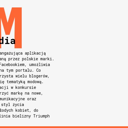
dia
angażująca aplikacją
aną przez polskie marki.
Facebookiem, umożliwia
na tym portalu. Co
rzysta wielu blogerów,
ię tematyką modową.
acji w konkursie
rzyć markę na nowe,
munikacyjne oraz
 styl życia
łodych kobiet, do
linia bielizny Triumph