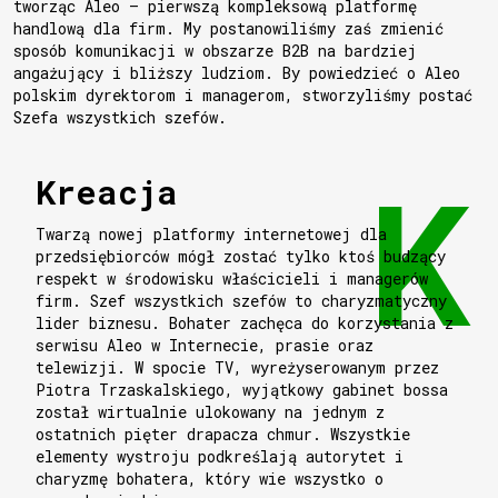
tworząc Aleo – pierwszą kompleksową platformę
handlową dla firm. My postanowiliśmy zaś zmienić
sposób komunikacji w obszarze B2B na bardziej
angażujący i bliższy ludziom. By powiedzieć o Aleo
polskim dyrektorom i managerom, stworzyliśmy postać
Szefa wszystkich szefów.
Kreacja
Twarzą nowej platformy internetowej dla
przedsiębiorców mógł zostać tylko ktoś budzący
respekt w środowisku właścicieli i managerów
firm. Szef wszystkich szefów to charyzmatyczny
lider biznesu. Bohater zachęca do korzystania z
serwisu Aleo w Internecie, prasie oraz
telewizji. W spocie TV, wyreżyserowanym przez
Piotra Trzaskalskiego, wyjątkowy gabinet bossa
został wirtualnie ulokowany na jednym z
ostatnich pięter drapacza chmur. Wszystkie
elementy wystroju podkreślają autorytet i
charyzmę bohatera, który wie wszystko o