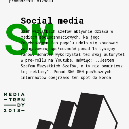
prowadzeniu biznesu.
Social media
Szef wszystkich szefów aktywnie działa w
mediach społecznościowych. Na jego
facebookowym fan page’u udało się zbudować
zaangażowaną społeczność ponad 15 tysięcy
fanów. Bohater wykorzystał też swój autorytet
w pre-rollu na Youtube, mówiąc: ,,Jestem
Szefem Wszystkich Szefów, a ty nie pominiesz
tej reklamy”. Ponad 356 000 posłusznych
internautów obejrzało ten spot do końca.