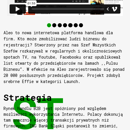
Aleo to nowa internetowa platforma handlowa dla
firm. Kto może zmobilizować ludzi biznesu do
rejestracji? Stworzony przez nas Szef Wszystkich
Szefów rozkazywał w regularnych i okolicznościowych
spotach TV, na Youtube, Facebooku oraz opublikował
list otwarty do przedsiębiorców na łamach ,,Pulsu
Biznesu”. W efekcie na Aleo zarejestrowało się ponad
20 000 posłusznych przedsiębiorców. Projekt zdobył
srebrne Effie w kategorii Launch.
Strategia
Rynek handlu B2B jest opóźniony pod względem
możliwości wykorzystania Internetu. Polacy dokonują
tam znacznie więcej transakcji prywatnych niż
firmowych. ING Bank Śląski postanowił to zmienić,