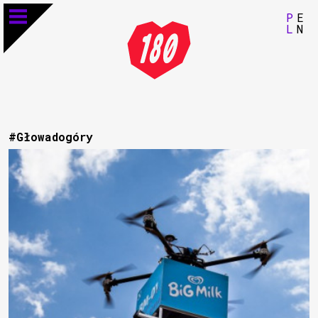
P
E
L
N
#Głowadogóry