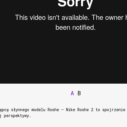
A
B
ępcę słynnego modelu Roshe – Nike Roshe 2 to spojrzenie
j perspektywy.