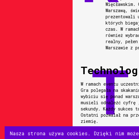
Więcławskim. 
Warszawą, świ
prezentowali 
których biega
czas. W ramac
również wybra
realny, pełen
Warszawie z p
Technolog
W ramach eventu uczestn
Gra polegała na skakani
wybiciu się ponad warsz
musieli odnaleźć cyfrę 
sekundy. Każdy sukces t
Ostatni pozwalał na prz
ziemię.
Nasza strona używa cookies. Dzięki nim moż