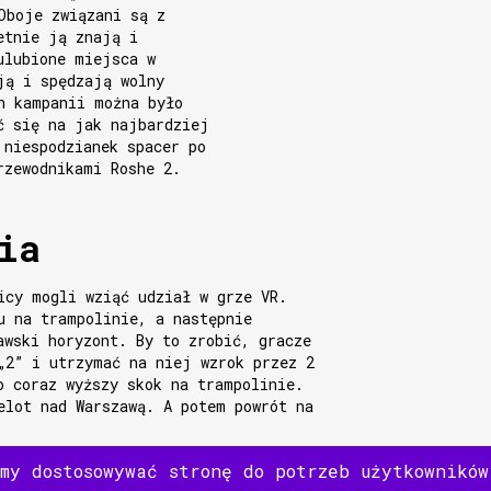
Oboje związani są z
etnie ją znają i
ulubione miejsca w
ją i spędzają wolny
h kampanii można było
ć się na jak najbardziej
 niespodzianek spacer po
rzewodnikami Roshe 2.
ia
icy mogli wziąć udział w grze VR.
u na trampolinie, a następnie
awski horyzont. By to zrobić, gracze
„2” i utrzymać na niej wzrok przez 2
o coraz wyższy skok na trampolinie.
elot nad Warszawą. A potem powrót na
emy dostosowywać stronę do potrzeb użytkownikó