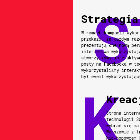
Strategia
W ramach kampanii wykor
przekazu, za każdym raz
prezentują one nową per
internetowa wykorzystuj
stworzyliśmy interaktyw
posty na Facebooka w te
wykorzystaliśmy interak
był event wykorzystując
Kreac
Strona intern
technologii 3
wybrać się na
Warszawie z t
hip-hopowcem 