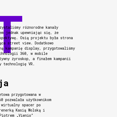
zystaliśmy różnorodne kanały
em jednak upewniając się, że
spektywę. Osią projektu była strona
ąca street view. Dodatkowo
ną kampanię display, przygotowaliśmy
chnologii 360, w mobile
tywny żyroskop, a finałem kampanii
y technologię VR.
ja
etowa przygotowana w
60 pozwalała użytkownikom
 wirtualny spacer po
renerką Kasią Wolską i
Piotrem „Vienio”