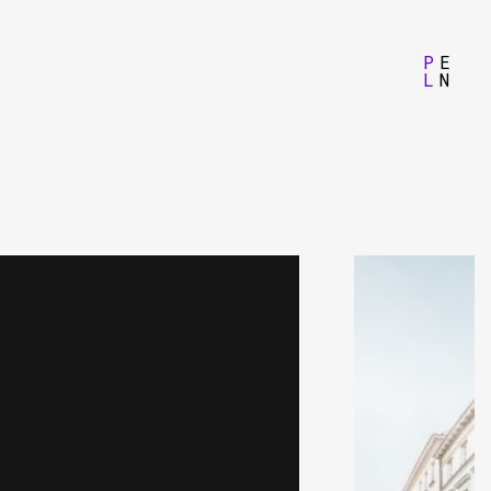
P
E
L
N