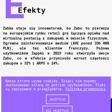
Efekty
Żabka staje się innowatorem, bo Żabu to pierwsza
na europejskim rynku retail gra łącząca opiekę nad
wirtualną postacią z zakupami w świecie fizycznym.
Ogromne zainteresowanie mediów (AVE ponad 336 000
PLN), ale też klientów franczyzy. Połowa
użytkowników Żappki w 2023 roku stworzyła swoje
Żabu, co w efekcie przyniosło wzrost częstości
zakupów o 32% i ARPU o 24%.
NASTĘPNY
Nasza strona używa cookies. Dzięki nim możemy
dostosowywać stronę do potrzeb użytkowników. Pliki
są zapisywane w przeglądarce.
Polityka prywatności
POPRZEDNI
AKCEPTUJE
© 180heartbeats sp. z o.o.
NIE AKCEPTUJE