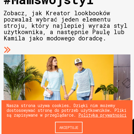
Zobacz, jak Kreator lookbooków
pozwalał wybrać jeden elementu
stroju, który najlepiej wyraża styl
użytkownika, a następnie Paulę lub
Kamila jako modowego doradcę.
Nasza strona używa cookies. Dzięki nim możemy
dostosowywać stronę do potrzeb użytkowników. Pliki
są zapisywane w przeglądarce.
Polityka prywatności
AKCEPTUJE
© 180heartbeats sp. z o.o.