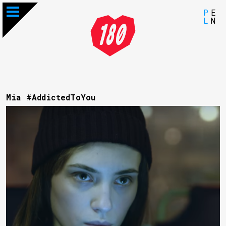
P
E
L
N
Mia #AddictedToYou