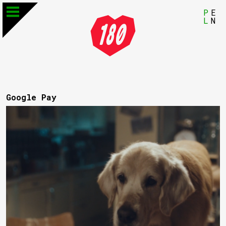
P
E
L
N
Google Pay