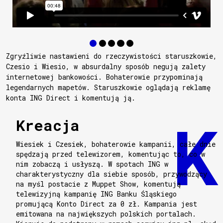
Zgryźliwie nastawieni do rzeczywistości staruszkowie,
Czesio i Wiesio, w absurdalny sposób negują zalety
internetowej bankowości. Bohaterowie przypominają
legendarnych mapetów. Staruszkowie oglądają reklamę
konta ING Direct i komentują ją.
Kreacja
Wiesiek i Czesiek, bohaterowie kampanii, całe dnie
spędzają przed telewizorem, komentując to, co w
nim zobaczą i usłyszą. W spotach ING w
charakterystyczny dla siebie sposób, przywodzący
na myśl postacie z Muppet Show, komentują
telewizyjną kampanię ING Banku Śląskiego
promującą Konto Direct za 0 zł. Kampania jest
emitowana na największych polskich portalach.