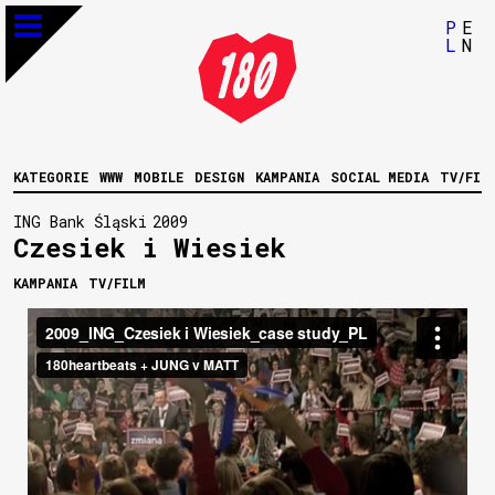
P
E
L
N
KATEGORIE
WWW
MOBILE
DESIGN
KAMPANIA
SOCIAL MEDIA
TV/FIL
ING Bank Śląski
2009
Czesiek i Wiesiek
KAMPANIA
TV/FILM