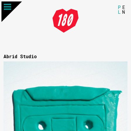
P
E
L
N
Abrid Studio