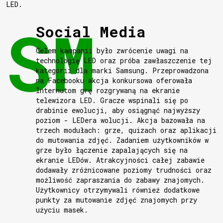
LED.
Social Media
Celem kampanii było zwrócenie uwagi na
technologię LED oraz próba zawłaszczenie tej
kategorii dla marki Samsung. Przeprowadzona
na Facebooku akcja konkursowa oferowała
Internutom grę rozgrywaną na ekranie
telewizora LED. Gracze wspinali się po
drabinie ewolucji, aby osiągnąć najwyższy
poziom - LEDera wolucji. Akcja bazowała na
trzech modułach: grze, quizach oraz aplikacji
do mutowania zdjęć. Zadaniem użytkowników w
grze było łączenie zapalających się na
ekranie LEDów. Atrakcyjności całej zabawie
dodawały zróżnicowane poziomy trudności oraz
możliwość zapraszania do zabawy znajomych.
Użytkownicy otrzymywali również dodatkowe
punkty za mutowanie zdjęć znajomych przy
użyciu masek.